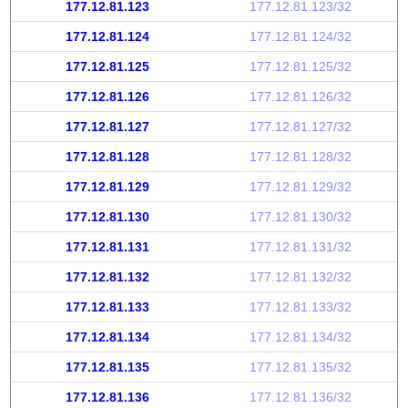
177.12.81.123
177.12.81.123/32
177.12.81.124
177.12.81.124/32
177.12.81.125
177.12.81.125/32
177.12.81.126
177.12.81.126/32
177.12.81.127
177.12.81.127/32
177.12.81.128
177.12.81.128/32
177.12.81.129
177.12.81.129/32
177.12.81.130
177.12.81.130/32
177.12.81.131
177.12.81.131/32
177.12.81.132
177.12.81.132/32
177.12.81.133
177.12.81.133/32
177.12.81.134
177.12.81.134/32
177.12.81.135
177.12.81.135/32
177.12.81.136
177.12.81.136/32