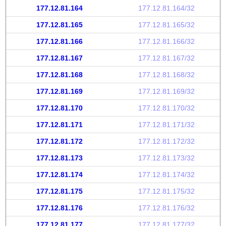
177.12.81.164
177.12.81.164/32
177.12.81.165
177.12.81.165/32
177.12.81.166
177.12.81.166/32
177.12.81.167
177.12.81.167/32
177.12.81.168
177.12.81.168/32
177.12.81.169
177.12.81.169/32
177.12.81.170
177.12.81.170/32
177.12.81.171
177.12.81.171/32
177.12.81.172
177.12.81.172/32
177.12.81.173
177.12.81.173/32
177.12.81.174
177.12.81.174/32
177.12.81.175
177.12.81.175/32
177.12.81.176
177.12.81.176/32
177.12.81.177
177.12.81.177/32