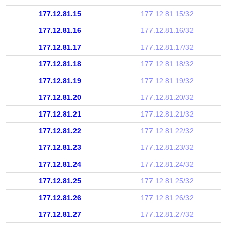
177.12.81.15
177.12.81.15/32
177.12.81.16
177.12.81.16/32
177.12.81.17
177.12.81.17/32
177.12.81.18
177.12.81.18/32
177.12.81.19
177.12.81.19/32
177.12.81.20
177.12.81.20/32
177.12.81.21
177.12.81.21/32
177.12.81.22
177.12.81.22/32
177.12.81.23
177.12.81.23/32
177.12.81.24
177.12.81.24/32
177.12.81.25
177.12.81.25/32
177.12.81.26
177.12.81.26/32
177.12.81.27
177.12.81.27/32