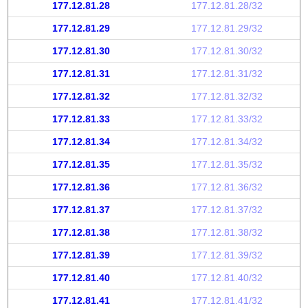
177.12.81.28
177.12.81.28/32
177.12.81.29
177.12.81.29/32
177.12.81.30
177.12.81.30/32
177.12.81.31
177.12.81.31/32
177.12.81.32
177.12.81.32/32
177.12.81.33
177.12.81.33/32
177.12.81.34
177.12.81.34/32
177.12.81.35
177.12.81.35/32
177.12.81.36
177.12.81.36/32
177.12.81.37
177.12.81.37/32
177.12.81.38
177.12.81.38/32
177.12.81.39
177.12.81.39/32
177.12.81.40
177.12.81.40/32
177.12.81.41
177.12.81.41/32