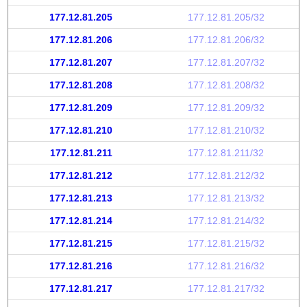
177.12.81.205
177.12.81.205/32
177.12.81.206
177.12.81.206/32
177.12.81.207
177.12.81.207/32
177.12.81.208
177.12.81.208/32
177.12.81.209
177.12.81.209/32
177.12.81.210
177.12.81.210/32
177.12.81.211
177.12.81.211/32
177.12.81.212
177.12.81.212/32
177.12.81.213
177.12.81.213/32
177.12.81.214
177.12.81.214/32
177.12.81.215
177.12.81.215/32
177.12.81.216
177.12.81.216/32
177.12.81.217
177.12.81.217/32