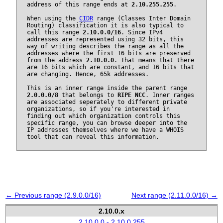
address of this range ends at
2.10.255.255
.
When using the
CIDR
range (Classes Inter Domain
Routing) classification it is also typical to
call this range
2.10.0.0/16
. Since IPv4
addresses are represented using 32 bits, this
way of writing describes the range as all the
addresses where the first 16 bits are preserved
from the address
2.10.0.0
. That means that there
are 16 bits which are constant, and 16 bits that
are changing. Hence, 65k addresses.
This is an inner range inside the parent range
2.0.0.0/8
that belongs to
RIPE NCC
. Inner ranges
are associated seperately to different private
organizations, so if you're interested in
finding out which organization controls this
specific range, you can browse deeper into the
IP addresses themselves where we have a WHOIS
tool that can reveal this information.
← Previous range (2.9.0.0/16)
Next range (2.11.0.0/16) →
2.10.0.x
2.10.0.0 - 2.10.0.255