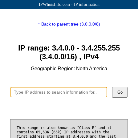
IPWhoisInfo.com - IP information
↑ Back to parent tree (3.0.0.0/8)
IP range: 3.4.0.0 - 3.4.255.255
(3.4.0.0/16) , IPv4
Geographic Region: North America
Go
This range is also known as "Class B" and it
contains
65,536
(65k) IP addresses with the
first address starting at
3.4.0.0
and the last