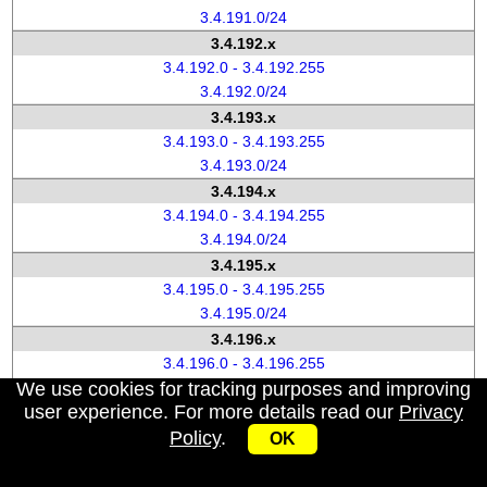
3.4.191.0/24
3.4.192.x
3.4.192.0 - 3.4.192.255
3.4.192.0/24
3.4.193.x
3.4.193.0 - 3.4.193.255
3.4.193.0/24
3.4.194.x
3.4.194.0 - 3.4.194.255
3.4.194.0/24
3.4.195.x
3.4.195.0 - 3.4.195.255
3.4.195.0/24
3.4.196.x
3.4.196.0 - 3.4.196.255
We use cookies for tracking purposes and improving
3.4.196.0/24
user experience. For more details read our
Privacy
3.4.197.x
Policy
.
3.4.197.0 - 3.4.197.255
OK
3.4.197.0/24