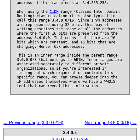
address of this range ends at
3.4.255.255
.
When using the
CIDR
range (Classes Inter Domain
Routing) classification it is also typical to
call this range
3.4.0.0/16
. Since IPv4 addresses
are represented using 32 bits, this way of
writing describes the range as all the addresses
where the first 16 bits are preserved from the
address
3.4.0.0
. That means that there are 16
bits which are constant, and 16 bits that are
changing. Hence, 65k addresses.
This is an inner range inside the parent range
3.0.0.0/8
that belongs to
ARIN
. Inner ranges are
associated seperately to different private
organizations, so if you're interested in
finding out which organization controls this
specific range, you can browse deeper into the
IP addresses themselves where we have a WHOIS
tool that can reveal this information.
← Previous range (3.3.0.0/16)
Next range (3.5.0.0/16) →
3.4.0.x
3.4.0.0 - 3.4.0.255